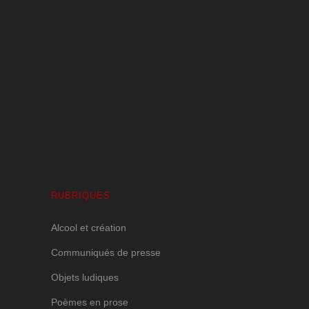
Volutes Paradis sous Amnésie Générale
1 JANVIER 2025
RUBRIQUES
Alcool et création
Communiqués de presse
Objets ludiques
Poèmes en prose