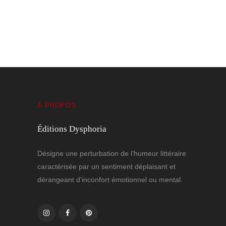
26 OCTOBRE 2021
0 COMMENTAIRES
À PROPOS
Éditions Dysphoria
Désigne une perturbation de l’humeur littéraire
caractérisée par un sentiment déplaisant et
dérangeant d'inconfort émotionnel ou mental.