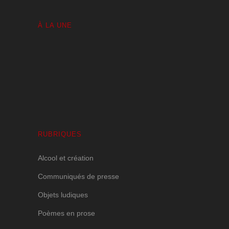
À LA UNE
Volutes Paradis sous Amnésie Générale
1 JANVIER 2025
RUBRIQUES
Alcool et création
Communiqués de presse
Objets ludiques
Poèmes en prose