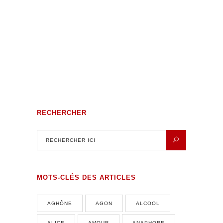
Volutes Paradis sous Amnésie
Générale
RECHERCHER
MOTS-CLÉS DES ARTICLES
AGHÔNE
AGON
ALCOOL
ALICE
AMOUR
ANAPHORE