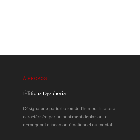
La phrase qui tient
6 MARS 2026
À PROPOS
Éditions Dysphoria
Désigne une perturbation de l’humeur littéraire
caractérisée par un sentiment déplaisant et
dérangeant d'inconfort émotionnel ou mental.