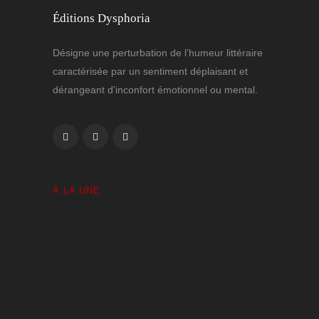
Éditions Dysphoria
Désigne une perturbation de l’humeur littéraire
caractérisée par un sentiment déplaisant et
dérangeant d'inconfort émotionnel ou mental.
À LA UNE
Volutes Paradis sous Amnésie Générale
1 JANVIER 2025