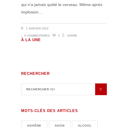
qui n’a jamais quitté le cerveau. Même après
implosion.
1 JANVIER 2020
0 COMMENTAIRES
0
SHARE
Volutes Paradis sous Amnésie
À LA UNE
Générale
RECHERCHER
MOTS-CLÉS DES ARTICLES
AGHÔNE
AGON
ALCOOL