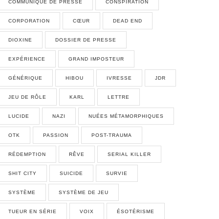
COMMUNIQUÉ DE PRESSE
CONSPIRATION
CORPORATION
CŒUR
DEAD END
DIOXINE
DOSSIER DE PRESSE
EXPÉRIENCE
GRAND IMPOSTEUR
GÉNÉRIQUE
HIBOU
IVRESSE
JDR
JEU DE RÔLE
KARL
LETTRE
LUCIDE
NAZI
NUÉES MÉTAMORPHIQUES
OTK
PASSION
POST-TRAUMA
RÉDEMPTION
RÊVE
SERIAL KILLER
SHIT CITY
SUICIDE
SURVIE
SYSTÈME
SYSTÈME DE JEU
TUEUR EN SÉRIE
VOIX
ÉSOTÉRISME