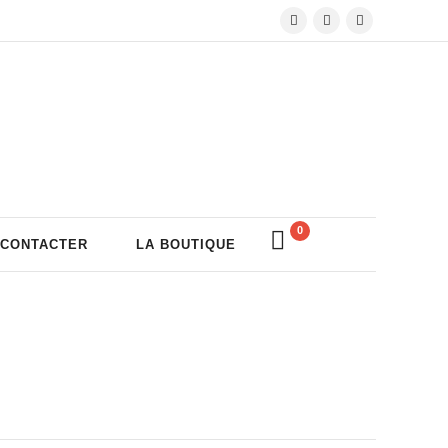
0
 CONTACTER
LA BOUTIQUE
Volutes Paradis sous Amnésie
Générale