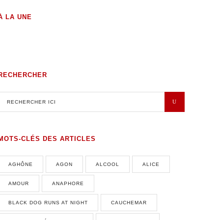
À LA UNE
1 JANVIER 2025
POÈMES EN PROSE
0 COMMENTAIRES
RECHERCHER
MOTS-CLÉS DES ARTICLES
AGHÔNE
AGON
ALCOOL
ALICE
AMOUR
ANAPHORE
BLACK DOG RUNS AT NIGHT
CAUCHEMAR