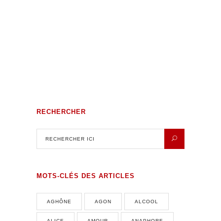
Volutes Paradis sous Amnésie
Générale
RECHERCHER
MOTS-CLÉS DES ARTICLES
AGHÔNE
AGON
ALCOOL
ALICE
AMOUR
ANAPHORE