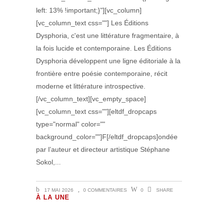
left: 13% !important;}"][vc_column]
[vc_column_text css=""] Les Éditions
Dysphoria, c'est une littérature fragmentaire, à
la fois lucide et contemporaine. Les Éditions
Dysphoria développent une ligne éditoriale à la
frontière entre poésie contemporaine, récit
moderne et littérature introspective.
[/vc_column_text][vc_empty_space]
[vc_column_text css=""][eltdf_dropcaps
type="normal" color=""
background_color=""]F[/eltdf_dropcaps]ondée
par l’auteur et directeur artistique Stéphane
Sokol,
17 MAI 2026
0 COMMENTAIRES
0
SHARE
Volutes Paradis sous Amnésie
À LA UNE
Générale