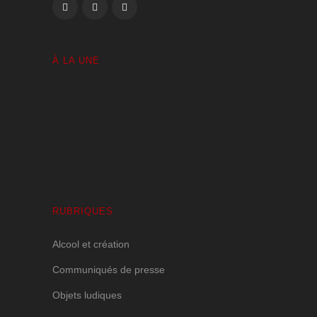
À LA UNE
Volutes Paradis sous Amnésie Générale
1 JANVIER 2025
RUBRIQUES
Alcool et création
Communiqués de presse
Objets ludiques