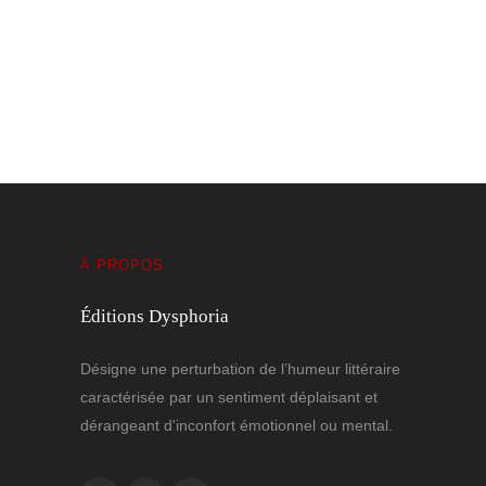
La phrase qui tient
6 MARS 2026
À PROPOS
Éditions Dysphoria
Désigne une perturbation de l’humeur littéraire
caractérisée par un sentiment déplaisant et
dérangeant d'inconfort émotionnel ou mental.