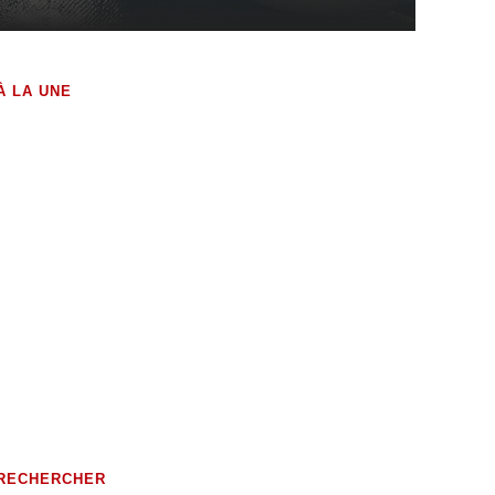
À LA UNE
Volutes Paradis sous Amnésie
Générale
1 JANVIER 2025
POÈMES EN PROSE
0 COMMENTAIRES
RECHERCHER