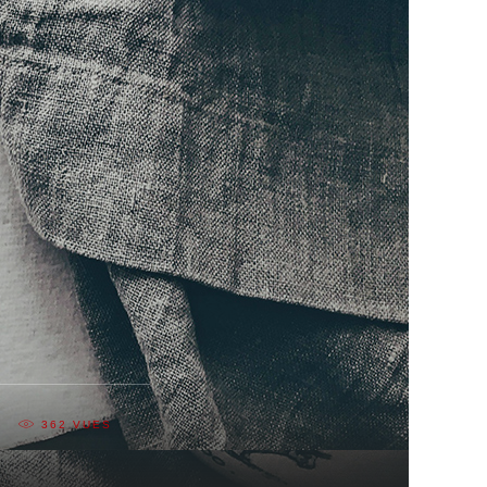
362
VUES