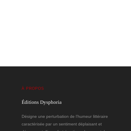
La phrase qui tient
6 MARS 2026
À PROPOS
Éditions Dysphoria
Désigne une perturbation de l’humeur littéraire
caractérisée par un sentiment déplaisant et