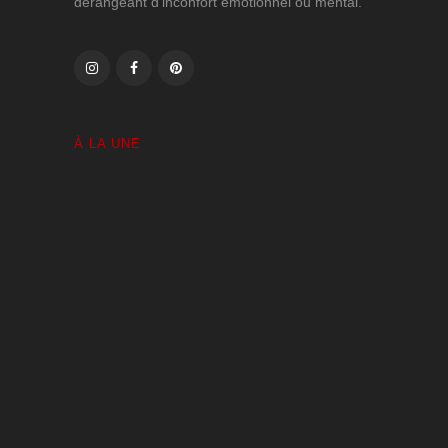
dérangeant d'inconfort émotionnel ou mental.
À LA UNE
Volutes Paradis sous Amnésie Générale
1 JANVIER 2025