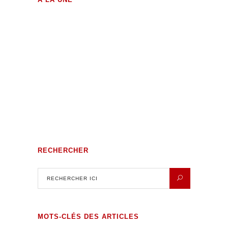
Volutes Paradis sous Amnésie
Générale
RECHERCHER
MOTS-CLÉS DES ARTICLES